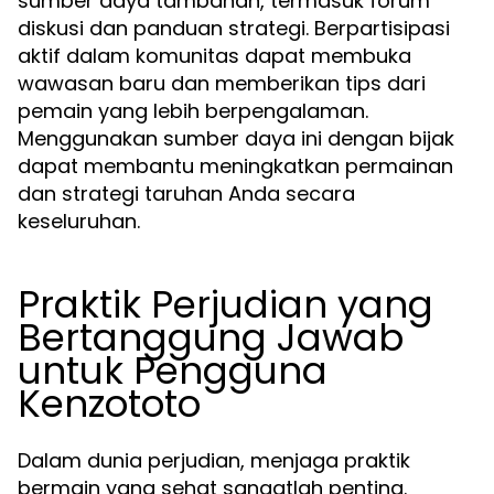
sumber daya tambahan, termasuk forum
diskusi dan panduan strategi. Berpartisipasi
aktif dalam komunitas dapat membuka
wawasan baru dan memberikan tips dari
pemain yang lebih berpengalaman.
Menggunakan sumber daya ini dengan bijak
dapat membantu meningkatkan permainan
dan strategi taruhan Anda secara
keseluruhan.
Praktik Perjudian yang
Bertanggung Jawab
untuk Pengguna
Kenzototo
Dalam dunia perjudian, menjaga praktik
bermain yang sehat sangatlah penting.