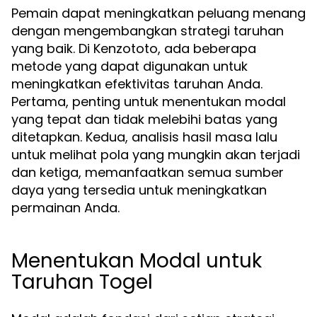
Pemain dapat meningkatkan peluang menang
dengan mengembangkan strategi taruhan
yang baik. Di Kenzototo, ada beberapa
metode yang dapat digunakan untuk
meningkatkan efektivitas taruhan Anda.
Pertama, penting untuk menentukan modal
yang tepat dan tidak melebihi batas yang
ditetapkan. Kedua, analisis hasil masa lalu
untuk melihat pola yang mungkin akan terjadi
dan ketiga, memanfaatkan semua sumber
daya yang tersedia untuk meningkatkan
permainan Anda.
Menentukan Modal untuk
Taruhan Togel