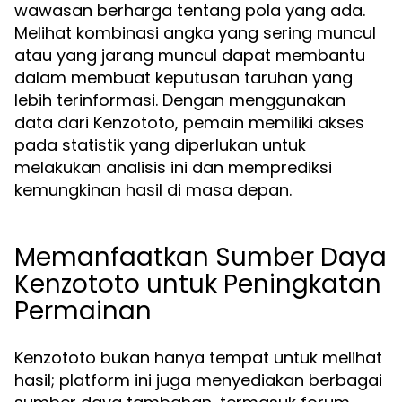
wawasan berharga tentang pola yang ada.
Melihat kombinasi angka yang sering muncul
atau yang jarang muncul dapat membantu
dalam membuat keputusan taruhan yang
lebih terinformasi. Dengan menggunakan
data dari Kenzototo, pemain memiliki akses
pada statistik yang diperlukan untuk
melakukan analisis ini dan memprediksi
kemungkinan hasil di masa depan.
Memanfaatkan Sumber Daya
Kenzototo untuk Peningkatan
Permainan
Kenzototo bukan hanya tempat untuk melihat
hasil; platform ini juga menyediakan berbagai