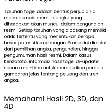
Taruhan togel adalah bentuk perjudian di
mana pemain memilih angka yang
diharapkan akan muncul dalam pengundian
resmi. Setiap taruhan yang dipasang memiliki
odds tertentu yang menentukan berapa
besar potensi kemenangan. Proses ini dimulai
dari pemilihan angka, pengundian, hingga
pengumuman hasil resmi. Dalam kasus
Kenzototo, informasi hasil togel di-update
secara real-time untuk memberikan pemain
gambaran jelas tentang peluang dan tren
angka.
Memahami Hasil 2D, 3D, dan
4D