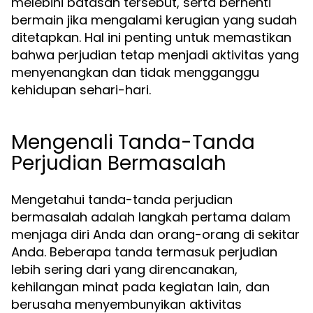
melebihi batasan tersebut, serta berhenti
bermain jika mengalami kerugian yang sudah
ditetapkan. Hal ini penting untuk memastikan
bahwa perjudian tetap menjadi aktivitas yang
menyenangkan dan tidak mengganggu
kehidupan sehari-hari.
Mengenali Tanda-Tanda
Perjudian Bermasalah
Mengetahui tanda-tanda perjudian
bermasalah adalah langkah pertama dalam
menjaga diri Anda dan orang-orang di sekitar
Anda. Beberapa tanda termasuk perjudian
lebih sering dari yang direncanakan,
kehilangan minat pada kegiatan lain, dan
berusaha menyembunyikan aktivitas