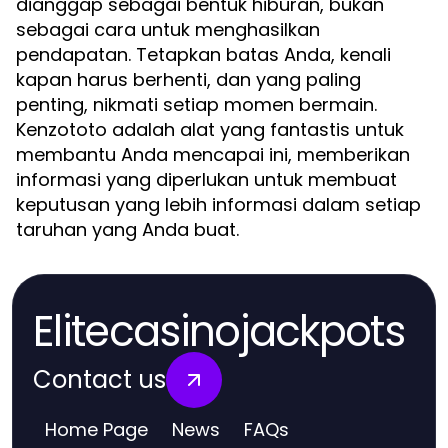
dianggap sebagai bentuk hiburan, bukan
sebagai cara untuk menghasilkan
pendapatan. Tetapkan batas Anda, kenali
kapan harus berhenti, dan yang paling
penting, nikmati setiap momen bermain.
Kenzototo adalah alat yang fantastis untuk
membantu Anda mencapai ini, memberikan
informasi yang diperlukan untuk membuat
keputusan yang lebih informasi dalam setiap
taruhan yang Anda buat.
Elitecasinojackpots
Contact us
Home Page
News
FAQs