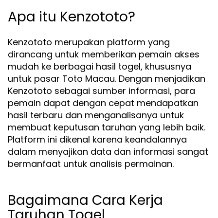
Apa itu Kenzototo?
Kenzototo merupakan platform yang
dirancang untuk memberikan pemain akses
mudah ke berbagai hasil togel, khususnya
untuk pasar Toto Macau. Dengan menjadikan
Kenzototo sebagai sumber informasi, para
pemain dapat dengan cepat mendapatkan
hasil terbaru dan menganalisanya untuk
membuat keputusan taruhan yang lebih baik.
Platform ini dikenal karena keandalannya
dalam menyajikan data dan informasi sangat
bermanfaat untuk analisis permainan.
Bagaimana Cara Kerja
Taruhan Togel