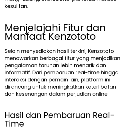
kesulitan.
Menjelajahi Fitur dan
Manfaat Kenzototo
Selain menyediakan hasil terkini, Kenzototo
menawarkan berbagai fitur yang menjadikan
pengalaman taruhan lebih menarik dan
informatif. Dari pembaruan real-time hingga
interaksi dengan pemain lain, platform ini
dirancang untuk meningkatkan keterlibatan
dan kesenangan dalam perjudian online.
Hasil dan Pembaruan Real-
Time