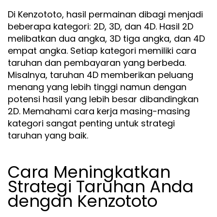
Di Kenzototo, hasil permainan dibagi menjadi
beberapa kategori: 2D, 3D, dan 4D. Hasil 2D
melibatkan dua angka, 3D tiga angka, dan 4D
empat angka. Setiap kategori memiliki cara
taruhan dan pembayaran yang berbeda.
Misalnya, taruhan 4D memberikan peluang
menang yang lebih tinggi namun dengan
potensi hasil yang lebih besar dibandingkan
2D. Memahami cara kerja masing-masing
kategori sangat penting untuk strategi
taruhan yang baik.
Cara Meningkatkan
Strategi Taruhan Anda
dengan Kenzototo